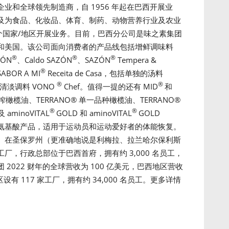
业和全球领先制造商，自 1956 年起在巴西开展业
及为食品、化妆品、体育、制药、动物营养行业及农业
 个国家/地区开展业务。目前，巴西分公司是味之素集团
和美国。该公司面向消费者的产品线包括增鲜调味料
®
®
®
ZÓN
、Caldo SAZÓN
、SAZÓN
Tempera &
®
SABOR A MI
Receita de Casa，包括单独的汤料
®
®
的清淡调料 VONO
Chef。值得一提的还有 MID
和
榨橄榄油、TERRANO
®
单一品种橄榄油、TERRANO
®
®
®
 aminoVITAL
GOLD 和 aminoVITAL
GOLD
需的氨基酸产品，适用于运动员和运动爱好者的体能恢复。
。在圣保罗州（更准确地说是利梅拉、拉兰哈尔保利斯
，行政总部位于巴西首府，拥有约 3,000 名员工，
2022 财年的全球营收为 100 亿美元，巴西地区营收
区设有 117 家工厂，拥有约 34,000 名员工。更多详情