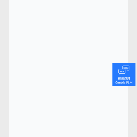
Centric 软件
总部位于硅谷，是全球领先的产
®
品生命周期管理 (PLM) 解决方案服务商，专注
为零售、时尚鞋服、食品饮料、化妆品、家居
家具、户外用品和消费电子等企业打造从产品
概念到销售的端到端的产品研发管理数字化转
型平台。
Centric 的旗舰级产品生命周期管理
(PLM) 平台 Centric PLM
能够帮助品牌和制造
TM
商快速捕捉和响应消费者和市场的快速变化，
提供量身定制的数字化平台，覆盖商品企划、
产品研发、资源采购、质量管理及选品组货优
化等功能。
Centric CVIP 可视化创新平台(CVIP)
为加强内外部协作和优化决策提供全新的数据
可视化工具。Centric 零售规划是由Armonica
Retail S.R.L.提供支持的创新的本地云解决方
案，提供端到端的零售规划流程，旨在在全渠
道不断提升零售业务价值。
Centric软件率先推