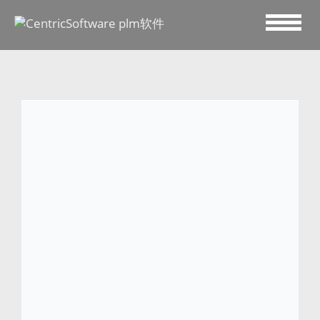
2023 十月 10
361° 携手 Centric 首创鞋
类全场景PLM项目
加州 CAMPBELL，2023 年 10 月10 日–
产品
生命周期管理 (PLM) 的市场领导者
Centric 软
件
隆重宣布，运动品牌361°扩大了Centric