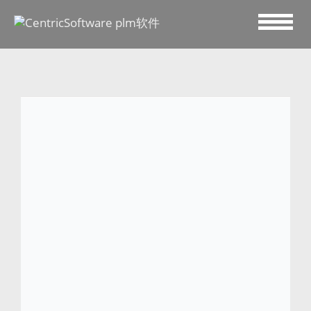
2023 六月 12
Westmoor
Westmoor Mfg. Co. 创立于 1946 年。进入
21世纪后，Westmoor重装上阵，为服装界
注入新鲜血液，进一步实现了品牌组合的多
样化。旗下的 Panhandle、Rock and Roll
Denim 和 Powder River 等品牌不仅体现了
美国西部生活方式的精致细节，同时加入了
新式印花、时尚刺绣，紧跟现代流行趋势。
Westmoor设计源自德克萨斯，秉承美国价
值观。