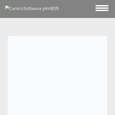
2023 六月 8
Urban Revivo
创立于2006年的URBAN REVIVO（简
称 UR），于 2015 年品牌重塑升级定位为
全球首创的“快奢时尚”商业模式。UR 在中
国、新加坡、泰国、菲律宾等国家门店数量
突破 400 家，线上销售网络辐射欧洲、北美
及其他国际市场。