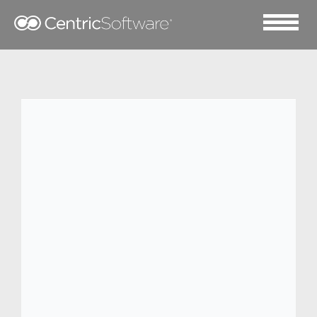
2023 六月 6
ThirdLove
内衣品牌ThirdLove的联合创始人Heidi Zak
发现她的所有文胸都不那么贴合舒适，因此
十分沮丧，于是在2012年成立。
ThirdLove，总部设在旧金山。然后她着手
设计适合自己的文胸。ThirdLove采用Fit
Finder功能，询问恰当的问题，不出60秒即
可为女性推荐适合的尺码。ThirdLove开创
了半码罩杯文胸的先河，提供各类尺码测量
方式，为核心款式提供多达80种不同尺码。