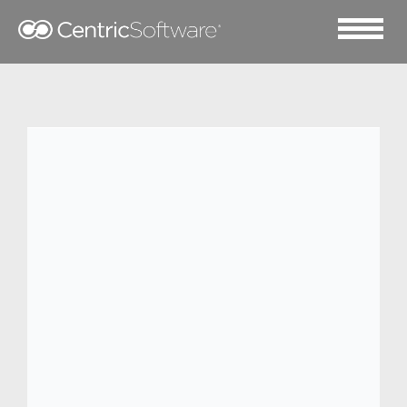
2023 十二月 14
S.Oliver Group
自 1969 年创立以来，S.OLIVER GROUP 如
今已发展成为一家多品牌经营的服装公司。
除 s.Oliver 和 QS 品牌外，旗下还拥有
Comma、LIEBESKIND BERLIN 和
COPENHAGEN STUDIOS 三大品牌。集团
在全球范围内拥有约 5,100 名员工。