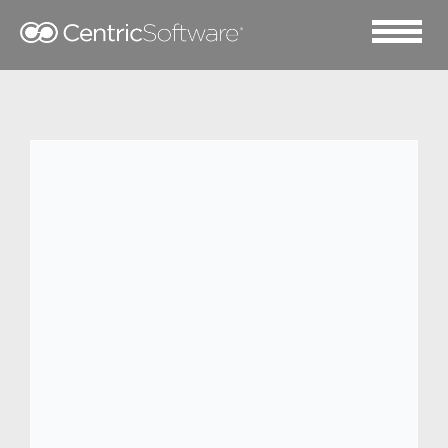
2023 六月 12
Mark Fairwhale
马克华菲（Mark Fairwhale）是国际设计大
师Mark Cheung在2001年为世界都市新贵
度身定制的中国原创设计时尚品牌。马克华
菲拥有超过 2500 家线下精品店、线上旗舰
店和O2O新零售模式。