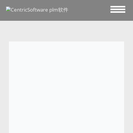
2023 七月 31
Lancaster
Lancaster 是一家法国公司，凭借杰出的专
业能力和丰富的专业经验，一直在皮革制 品
市场享有盛誉。Lancaster 注重创新、不断
改变、时尚意识以及对潮流的把握。经 过多
年的努力，该品牌现已成为法国皮革制品和
奢侈品市场的领导品牌之一。