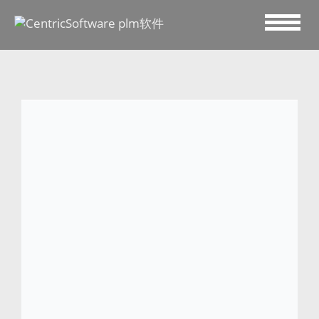
2023 六月 9
Gymshark
Gymshark 是一个健身用品品牌，于 2012
年在英国伯明翰创立，专注于功能性训练服
装，设计创新的性能技术，并打造充满激
情、能力出众的健身训练社区。
从一个车库里的手工作坊发展至今，
Gymshark 拥有来自 180 多个国家/地区的
400 多万消费者，其社交媒体内容在 55 个
国家/地区拥有超过 1,250 万的受众。公司