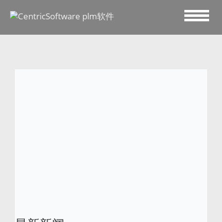
2026 二月 3
BELIMO
Belimo 是全球暖通空调系统和节能控制设
备领域的开发、生产和销售的市场领导者。
其核心业务专注于风阀执行器、控制阀、传
感器和热能表。