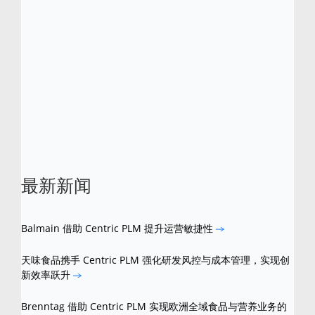
ADEO 是一个企业与合作伙伴彼此互联的开
放式平台，拥有 15 万名员工，每天在门店
或线上平台提供产品和解决方案，帮助普通
居民和家装专业人士解决各种项目问题。健
康、安全、负责、可持续发展、经济舒适的
环境是幸福生活的基本前提。ADEO 以“自
我实现、帮助他人、造福世界”为使命，勠
力同心，奋勇前行。
最新新闻
Balmain 借助 Centric PLM 提升运营敏捷性
天味食品携手 Centric PLM 强化研发风控与成本管理，实现创
新效率跃升
Brenntag 借助 Centric PLM 实现欧洲全域食品与营养业务的