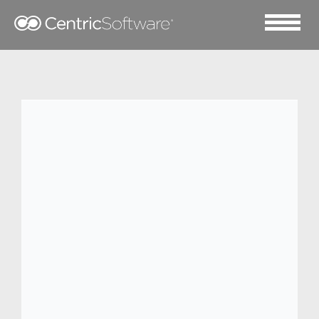
2023 四月 14
ADEO
ADEO 是欧洲家居装饰和 DIY 市场领导者，
全球排名第三，2021 年营业额为 324 亿欧
元（线上营业含税总额 21.40 亿欧元），4
年内增长了 5 倍。借助 1000 个销售点位、
交易平台和平台合作伙伴，ADEO 在全球
20 个国家/地区销售家居生活解决方案，推
崇积极健康的家居生活方式，业务广布在业
内首屈一指。