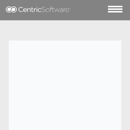
2023 六月 8
3Colour
3COLOUR（
三彩
）品牌隶属于卓尚服饰
（杭州）有限公司。 卓尚服饰 ( 杭州 ) 有限
公司创建于 1997 年，是一家集设计、生
产、营销、物流、信息化为一体的时尚产业
公司。