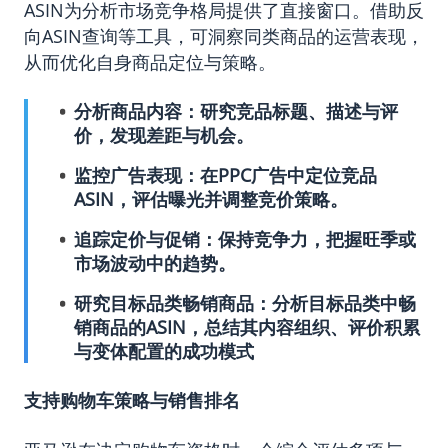
ASIN为分析市场竞争格局提供了直接窗口。借助反
向ASIN查询等工具，可洞察同类商品的运营表现，
从而优化自身商品定位与策略。
分析商品内容：研究竞品标题、描述与评
价，发现差距与机会。
监控广告表现：在PPC广告中定位竞品
ASIN，评估曝光并调整竞价策略。
追踪定价与促销：保持竞争力，把握旺季或
市场波动中的趋势。
研究目标品类畅销商品：分析目标品类中畅
销商品的ASIN，总结其内容组织、评价积累
与变体配置的成功模式
支持购物车策略与销售排名