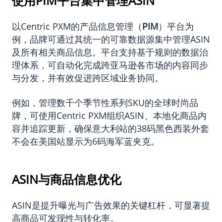
使用PIM平台集中管理ASIN
以Centric PXM的产品信息管理（
PIM
）平台为
例，品牌可通过其统一的可靠数据源集中管理ASIN
及所有相关商品信息。平台支持基于规则的数据治
理体系，可自动化完成跨亚马逊各市场的内容同步
与分发，并有效促进跨区域业务协同。
例如，管理数千个季节性系列SKU的全球时尚品
牌，可使用Centric PXM组织ASIN、本地化商品内
容并追踪更新，确保意大利站的38码黑色西装外套
不会在美国站显示为6码海军蓝夹克。
ASIN与商品信息优化
ASIN是提升曝光与广告效果的关键杠杆，可显著提
高商品可发现性与转化率。