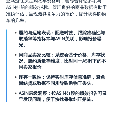
亚马逊在决定购物车资格时，会综合评估多项与
ASIN挂钩的绩效指标。管理良好的商品数据有助于
准确评估，呈现最具竞争力的报价，提升获得购物
车的几率。
履约与运输表现
：配送时效、跟踪准确性与
取消率等指标常与ASIN关联，影响报价曝
光。
同商品卖家比较
：系统会基于价格、库存状
况、履约质量等维度，比对同一ASIN下的不
同卖家报价。
库存一致性
：保持实时库存信息准确，避免
因缺货或数据不同步导致购物车丢失。
ASIN
层级洞察
：按ASIN分段的绩效报告可及
早发现问题，便于快速采取纠正措施。