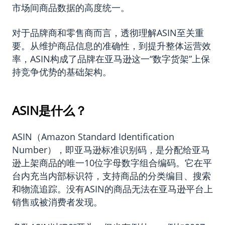
市场间商品数据的高度统一。
对于品牌商和零售商而言，透彻理解ASIN至关重
要。从维护商品信息的准确性，到提升整体运营效
率，ASIN构成了品牌在亚马逊这一“数字货架”上保
持竞争优势的基础架构。
ASIN是什么？
ASIN（Amazon Standard Identification
Number），即亚马逊标准识别码，是分配给亚马
逊上架商品的唯一10位字母数字组合编码。它在平
台内充当内部标识符，支持商品的分类编目、搜索
和物流追踪。没有ASIN的商品无法在亚马逊平台上
销售或被消费者发现。