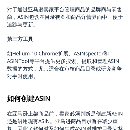
对于通过亚马逊卖家平台管理商品的品牌商与零售
商，ASIN包含在目录视图和商品详情界面中，便于
追踪与更新。
第三方工具
如Helium 10 Chrome扩展、ASINspector和
ASINTool等平台提供更多搜索、提取和管理ASIN
数据的方式，尤其适合在审核商品目录或研究竞争
对手时使用。
如何创建ASIN
在亚马逊上架商品前，卖家必须判断是创建新ASIN
还是沿用现有ASIN。亚马逊商品目录旨在减少重
复，因此了解何时及如何生成ASIN对维护目录完整