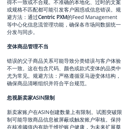
得不一致或不合规。不准确的本地化、过时的文案
或规格不匹配都可能引发客户困惑或信息错误。规
避方法：通过
Centric PXM
的Feed Management
等中心化信息流管理功能，确保各市场间数据统一
分发与同步。
变体商品管理不当
错误的父子商品关系可能导致分类错误与客户体验
不一致。这在包含尺码、颜色或款式变体的品类中
尤为常见。规避方法：严格遵循亚马逊变体结构，
确保商品清晰组织并符合平台规范。
忽视新卖家
ASIN
限制
新卖家账户在ASIN创建数量上有限制。试图突破限
制可能导致商品信息被屏蔽或触发账户审核。保持
在核准阈值内有助于维护账户健康，为未来扩展奠