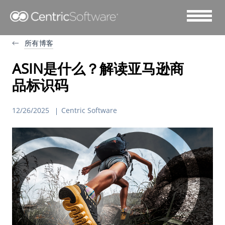
所有博客
ASIN是什么？解读亚马逊商
品标识码
12/26/2025
Centric Software