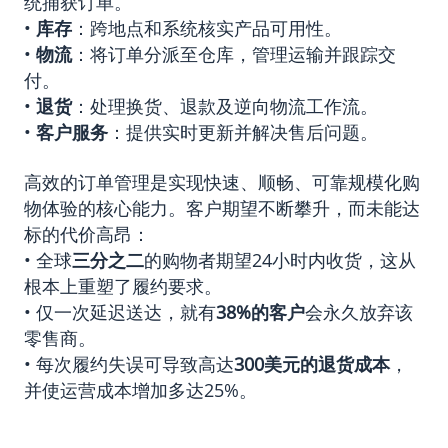
统捕获订单。
•
库存
：跨地点和系统核实产品可用性。
•
物流
：将订单分派至仓库，管理运输并跟踪交
付。
•
退货
：处理换货、退款及逆向物流工作流。
•
客户服务
：提供实时更新并解决售后问题。
高效的订单管理是实现快速、顺畅、可靠规模化购
物体验的核心能力。客户期望不断攀升，而未能达
标的代价高昂：
• 全球
三分之二
的购物者期望24小时内收货，这从
根本上重塑了履约要求。
• 仅一次延迟送达，就有
38%
的客户
会永久放弃该
零售商。
• 每次履约失误可导致高达
300
美元的退货成本
，
并使运营成本增加多达25%。