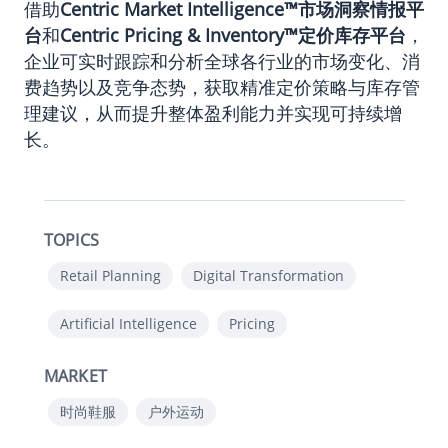
借助
Centric Market Intelligence™
市场洞察情报平
台
和
Centric Pricing & Inventory™
定价库存平台
，
企业可实时跟踪和分析全球各行业的市场变化、消
费趋势以及竞争态势，获取精准定价策略与库存管
理建议，从而提升整体盈利能力并实现可持续增
长。
TOPICS
Retail Planning
Digital Transformation
Artificial Intelligence
Pricing
MARKET
时尚鞋服
户外运动