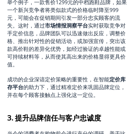
举个例子，一款售价1299元的中档跑鞋品牌，如果
一个新兴竞争者将类似款式的价格临时降至999
元，可能会在促销期间引发一部分忠实顾客的流
失。这时，通过
市场情报洞察平台
实时获取竞争对
手定价信息，品牌团队可以迅速做出反应，调整价
格、推出针对性的促销活动，或加强宣传，突出该
款高价鞋的差异化优势，如经过验证的卓越性能或
可持续材料等，从而使其高出来的价格显得更具价
值。
成功的企业深谙定价策略的重要性，在智能
定价库
存平台
的助力下，通过精准定价来巩固品牌定位，
并在每个顾客接触点上强化这一定位。
3. 提升品牌信任与客户忠诚度
当今的消费者在购物前会进行充分的调研，善于比