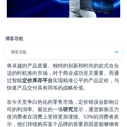
博客导航
博客导航
将卓越的产品质量、独特的创新和时尚的款式在合
适的时机推向市场，对于商业成功至关重要。而通
过智能
定价库存平台
实现精准公平的产品定价，与
快速产品交付具有同等的战略价值。
在今天竞争白热化的零售市场，定价错误会影响公
司的利润率。最近的一项
研究
显示，通货膨胀压力
使消费者在消费上变得更加谨慎。53%的消费者表
示，他们持续购买某个品牌的首要原因是能够物有