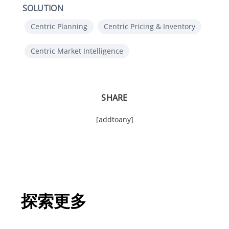
SOLUTION
Centric Planning
Centric Pricing & Inventory
Centric Market Intelligence
SHARE
[addtoany]
探索更多