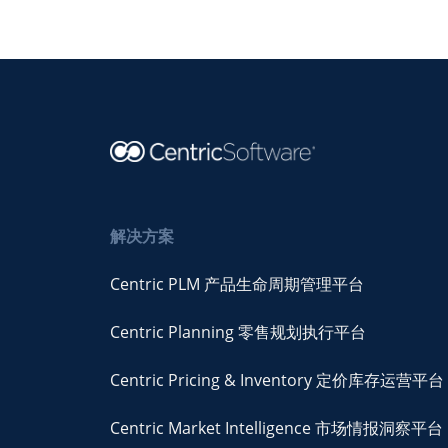
解决方案
Centric PLM 产品生命周期管理平台
Centric Planning 零售规划执行平台
Centric Pricing & Inventory 定价库存运营平台
Centric Market Intelligence 市场情报洞察平台