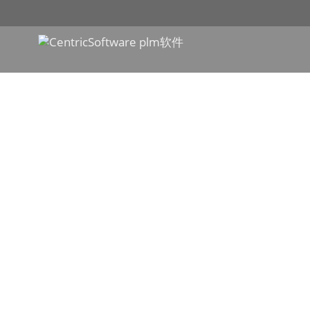
企业级软件技
零售商
知晓技术行话，了解推动数字化转型的IT