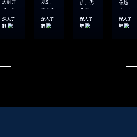
念到开
规划、
价、优
品趋
发、采
需求规
化库存
势、定
购、合
划和选
和配补
价情报
深入了
深入了
深入了
深入了
解
解
解
解
规和生
品组货
货的智
和竞品
产的产
的零售
能化商
监测的
品生命
规划执
品运营
市场情
周期管
行平
平台。
报洞察
理平
台。通
借助内
平台。
台。降
过强大
部集成
全面地
低成
的 AI 技
的AI功
全球的
本，确
术提高
能，跨
市场趋
保产品
利润，
品类、
势洞
快速上
缩短规
跨渠道
察，助
市，同
划周期
为所有
力跨境
时提高
并优化
产品定
出海企
可持续
预测结
价和库
业发现
性。
果。
存预
更多商