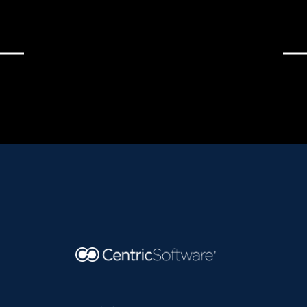
周期管
行平
平台。
报洞察
理平
台。通
借助内
平台。
台。降
过强大
部集成
全面地
低成
的 AI 技
的AI功
全球的
本，确
术提高
能，跨
市场趋
保产品
利润，
品类、
势洞
快速上
缩短规
跨渠道
察，助
市，同
划周期
为所有
力跨境
时提高
并优化
产品定
出海企
可持续
预测结
价和库
业发现
性。
果。
存预
更多商
测，提
机。
高盈利
能力。