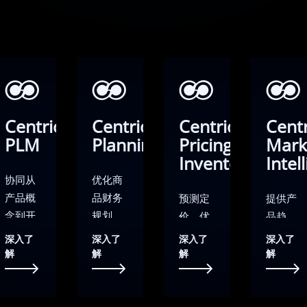
Centric
Centric
Centric
Centr
PLM
Planning
Pricing &
Mark
Inventory
Intel
协同从
优化商
产品概
品财务
预测定
提供产
念到开
规划、
价、优
品趋
发、采
需求规
化库存
势、定
深入了
深入了
深入了
深入了
购、合
划和选
和配补
价情报
解
解
解
解
规和生
品组货
货的智
和竞品
产的产
的零售
能化商
监测的
品生命
规划执
品运营
市场情