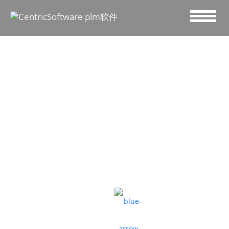
解锁食品安全密钥的5大要
点
借助PLM应对5大食品安全的严峻挑战