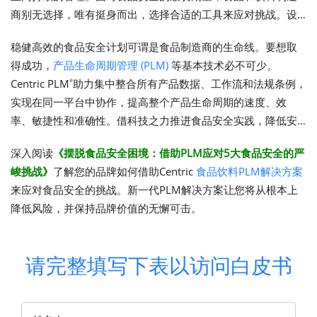
商别无选择，唯有挺身而出，选择合适的工具来应对挑战。设
想一下，借助新技术，您的团队能根本上简化食品安全计划并
稳健高效的食品安全计划可谓是食品制造商的生命线。要想取
远离风险，那将会是哪番景象？
得成功，
产品生命周期管理 (PLM)
等基本技术必不可少。
Centric PLM
助力集中整合所有产品数据、工作流和法规条例，
®
实现在同一平台中协作，提高整个产品生命周期的速度、效
率、敏捷性和准确性。借科技之力推进食品安全实践，降低安
全风险，或许是决定成败的关键。
深入阅读
《摆脱食品安全困境：借助PLM应对5大食品安全的严
峻挑战》
了解您的品牌如何借助Centric
食品饮料PLM解决方案
来应对食品安全的挑战。新一代PLM解决方案让您将从根本上
降低风险，并保持品牌价值的无懈可击。
请完整填写下表以访问白皮书