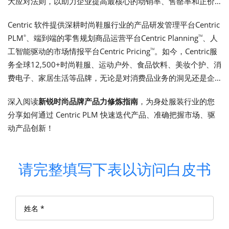
大应对法则，以助力企业提高最核心的动销率、售罄率和正价
销售率。
Centric 软件提供深耕时尚鞋服行业的产品研发管理平台Centric
PLM
、端到端的零售规划商品运营平台Centric Planning
、人
®
TM
工智能驱动的市场情报平台Centric Pricing
。如今，Centric服
TM
务全球12,500+时尚鞋服、运动户外、食品饮料、美妆个护、消
费电子、家居生活等品牌，无论是对消费品业务的洞见还是企
业数字化实践都有丰富的经验，Centric一站式为不同规模和业
深入阅读
新锐时尚品牌产品力修炼指南
，为身处服装行业的您
务模式的品牌商、零售商和制造商提供全方位的数字化转型服
分享如何通过 Centric PLM 快速迭代产品、准确把握市场、驱
务，助力消费品企业在市场竞争中领先一步。
动产品创新！
请完整填写下表以访问白皮书