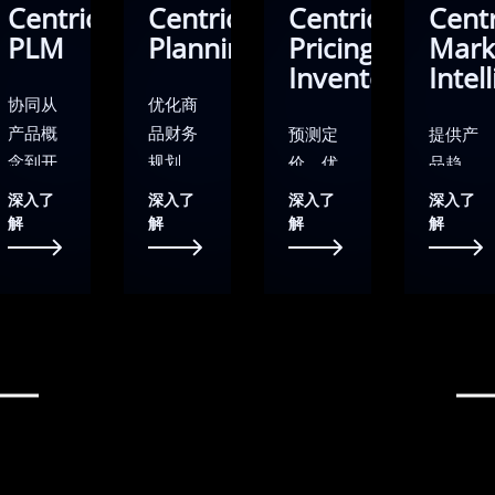
Centric
Centric
Centric
Centr
PLM
Planning
Pricing &
Mark
Inventory
Intel
协同从
优化商
产品概
品财务
预测定
提供产
念到开
规划、
价、优
品趋
发、采
需求规
化库存
势、定
深入了
深入了
深入了
深入了
购、合
划和选
和配补
价情报
解
解
解
解
规和生
品组货
货的智
和竞品
产的产
的零售
能化商
监测的
品生命
规划执
品运营
市场情
周期管
行平
平台。
报洞察
理平
台。通
借助内
平台。
台。降
过强大
部集成
全面地
低成
的 AI 技
的AI功
全球的
本，确
术提高
能，跨
市场趋
保产品
利润，
品类、
势洞