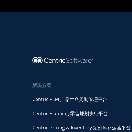
快速上
缩短规
跨渠道
察，助
市，同
划周期
为所有
力跨境
时提高
并优化
产品定
出海企
可持续
预测结
价和库
业发现
性。
果。
存预
更多商
测，提
机。
高盈利
能力。
解决方案
Centric PLM 产品生命周期管理平台
Centric Planning 零售规划执行平台
Centric Pricing & Inventory 定价库存运营平台