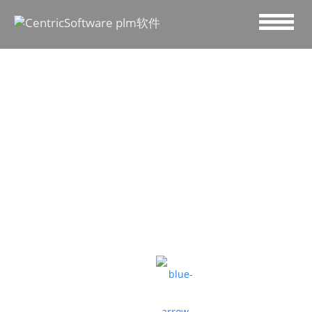
行业洞察：服装品牌商和
制造商转型突围白皮书
重塑竞争优势，领跑未来发展