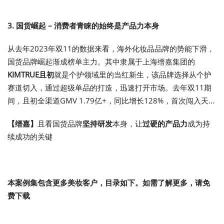
3. 国货崛起
–
消费者青睐的始终是产品力本身
从去年2023年双11的数据来看，海外化妆品品牌的势能下滑，
国货品牌崛起渐成榜单主力。其中隶属于上海缙嘉集团的
KIMTRUE
且初
就是个护领域里的当红新生，该品牌选择从个护
赛道切入，通过超级单品的打造，迅速打开市场。去年双11期
间，且初全渠道GMV 1.79亿+，同比增长128%，首次闯入天猫
美妆双11全周期国货新锐护肤榜单TOP20。
【缙嘉】
且看国货品牌
坚持研发
本身，让
过硬的产品力
成为持
续成功的关键
本案例集包含更多美妆客户，目录如下。如需了解更多，请免
费下载