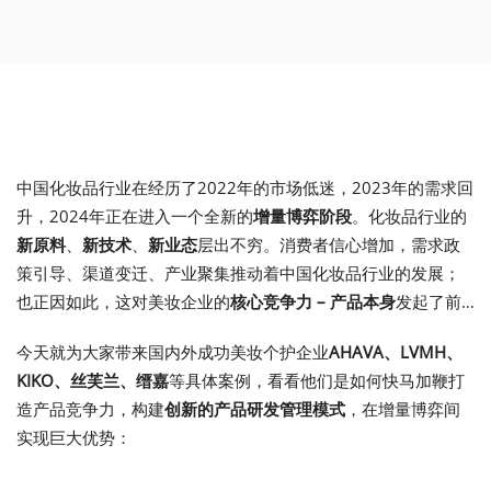
中国化妆品行业在经历了2022年的市场低迷，2023年的需求回
升，2024年正在进入一个全新的
增量博弈阶段
。化妆品行业的
新原料
、
新技术
、
新业态
层出不穷。消费者信心增加，需求政
策引导、渠道变迁、产业聚集推动着中国化妆品行业的发展；
也正因如此，这对美妆企业的
核心竞争力
–
产品本身
发起了前
所未有的考验。
今天就为大家带来国内外成功美妆个护企业
AHAVA
、
LVMH
、
KIKO
、丝芙兰、缙嘉
等具体案例，看看他们是如何快马加鞭打
造产品竞争力，构建
创新的产品研发管理模式
，在增量博弈间
实现巨大优势：