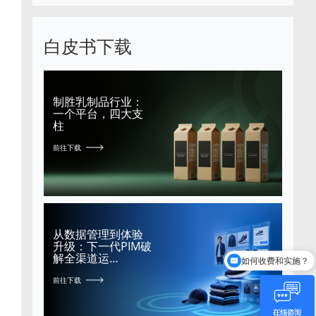
白皮书下载
制胜乳制品行业：
一个平台，四大支
柱
前往下载
从数据管理到体验
如何收费和实施？
升级：下一代PIM破
解全渠道运…
Centric是谁？
前往下载