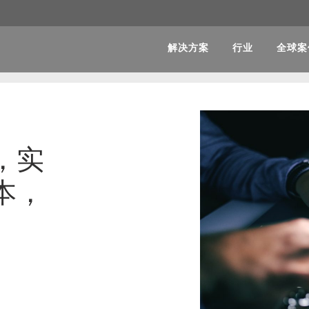
解决方案
行业
全球案
，实
本，