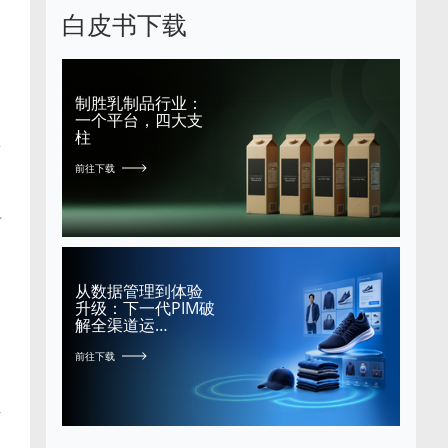
白皮书下载
制胜乳制品行业：
一个平台，四大支
柱
策
前往下载
。
可
从数据管理到体验
升级：下一代PIM破
解全渠道运…
，
前往下载
开