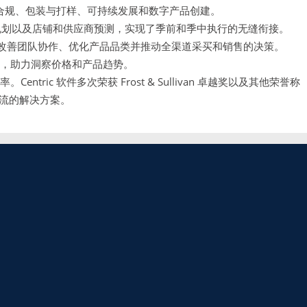
合规、包装与打样、可持续发展和数字产品创建。
规划以及店铺和供应商预测，实现了季前和季中执行的无缝衔接。
改善团队协作、优化产品品类并推动全渠道采买和销售的决策。
具，助力洞察价格和产品趋势。
。Centric 软件多次荣获 Frost & Sullivan 卓越奖以及其他荣誉称
流的解决方案。