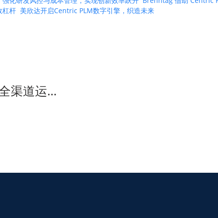
 PLM 强化研发风控与成本管理，实现创新效率跃升
Brenntag 借助 Ce
绩效杠杆
美欣达开启Centric PLM数字引擎，织造未来
全渠道运…