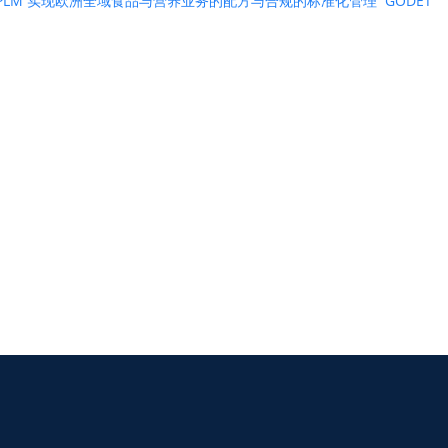
ntric PLM 实现欧洲全域食品与营养业务的配方与合规的标准化管理
GODET