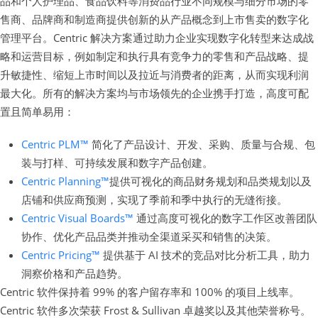
品和个人护理品、食品饮料等消费品行业不同规模与细分市场的零
售商、品牌商和制造商提供创新的从产品概念到上市售卖的数字化
管理平台。Centric 解决方案通过助力企业实现数字化转型来达成战
略和运营目标，例如制定和执行具有竞争力的零售和产品战略、提
升敏捷性、缩短上市时间以及拉近与消费者的距离，从而实现利润
最大化。所有的解决方案均与市场领先的企业携手打造，高度可配
置且简单易用：
Centric PLM™
简化了产品设计、开发、采购、质量与合规、包
装与打样、可持续发展和数字产品创建。
Centric Planning™
提供可视化的商品财务规划和品类规划以及
店铺和供应商预测，实现了季前和季中执行的无缝衔接。
Centric Visual Boards™
通过高度可视化的数字工作区改善团队
协作、优化产品品类并推动全渠道采买和销售的决策。
Centric Pricing™
提供基于 AI 技术的竞品对比分析工具，助力
洞察价格和产品趋势。
Centric 软件保持着 99% 的客户留存率和 100% 的项目上线率。
Centric 软件多次荣获 Frost & Sullivan 卓越奖以及其他荣誉称号。