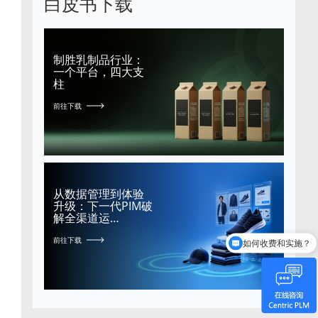
白皮书下载
制胜乳制品行业：
一个平台，四大支
柱
前往下载
从数据管理到体验
升级：下一代PIM破
解全渠道运…
如何收费和实施？
前往下载
Centric是谁？