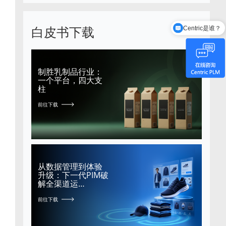
Centric是谁？
白皮书下载
有哪些功能模块？
制胜乳制品行业：
一个平台，四大支
柱
前往下载
从数据管理到体验
升级：下一代PIM破
解全渠道运…
前往下载