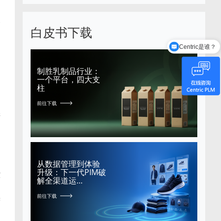
合
白皮书下载
Centric是谁？
有哪些功能模块？
制胜乳制品行业：
一个平台，四大支
，
柱
前往下载
产
。
从数据管理到体验
升级：下一代PIM破
控
解全渠道运…
前往下载
需