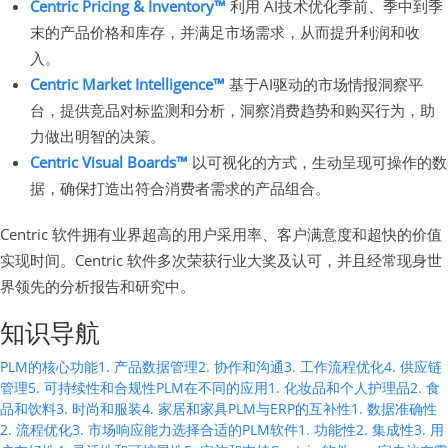
Centric Pricing & Inventory™
利用 AI技术优化季前、季中到季
末的产品价格和库存，并满足市场需求，从而提升利润和收
入。
Centric Market Intelligence™
基于AI驱动的市场情报洞察平
台，提供竞品对标监测和分析，洞察消费趋势和购买行为，助
力做出明智的决策。
Centric Visual Boards™
以可视化的方式，生动呈现可操作的数
据，确保打造出符合消费者需求的产品组合。
Centric 软件拥有业界超高的用户采用率、客户满意度和超快的价值
实现时间。Centric 软件多次荣获行业大奖及认可，并且经常现身世
界领先的分析报告和研究中。
知识导航
PLM的核心功能
1. 产品数据管理
2. 协作和沟通
3. 工作流程优化
4. 供应链
管理
5. 可持续性和合规性
PLM在不同的应用
1. 化妆品和个人护理品
2. 食
品和饮料
3. 时尚和服装
4. 家居和家具
PLM与ERP的互补性
1. 数据准确性
2. 流程优化
3. 市场响应能力
选择合适的PLM软件
1. 功能性
2. 集成性
3. 用