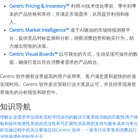
Centric Pricing & Inventory™
利用 AI技术优化季前、季中到季
末的产品价格和库存，并满足市场需求，从而提升利润和收
入。
Centric Market Intelligence™
基于AI驱动的市场情报洞察平
台，提供竞品对标监测和分析，洞察消费趋势和购买行为，助
力做出明智的决策。
Centric Visual Boards™
以可视化的方式，生动呈现可操作的数
据，确保打造出符合消费者需求的产品组合。
Centric 软件拥有业界超高的用户采用率、客户满意度和超快的价值
实现时间。Centric 软件多次荣获行业大奖及认可，并且经常现身世
界领先的分析报告和研究中。
知识导航
理解企业需求
评估现有流程
寻找业内的解决方案
系统功能的匹配性
用户体
验和操作简便性
系统的灵活性和可扩展性
供应商的支持与服务
成本与率分
析
实施过程中的关注事项
总结
Centric 软件：一家专注在零售和消费品行
业快速增长的科技企业