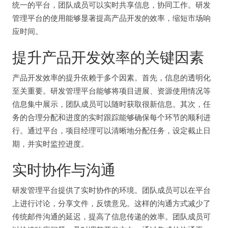
统一的平台，团队成员可以实时共享信息，协同工作。研发
管理平台的使用能够显著提高产品开发的效率，缩短市场响
应时间。
提升产品开发效率的关键因素
产品开发效率的提升依赖于多个因素。首先，信息的透明化
至关重要。研发管理平台能够将项目进展、资源使用情况等
信息集中展示，团队成员可以随时获取很新信息。其次，任
务的合理分配和进度的实时跟踪能够确保每个环节的顺利进
行。通过平台，项目经理可以清晰地分配任务，设定截止日
期，并实时监控进度。
实时协作与沟通
研发管理平台提供了实时协作的环境。团队成员可以在平台
上进行讨论，分享文件，反馈意见。这样的沟通方式减少了
传统邮件沟通的延迟，提高了信息传递的效率。团队成员可