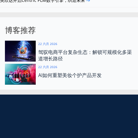
美欣达开启Centric PLM数字引擎，织造未来
博客推荐
22 六月 2026
驾驭电商平台复杂生态：解锁可规模化多渠
道增长路径
22 六月 2026
AI如何重塑美妆个护产品开发