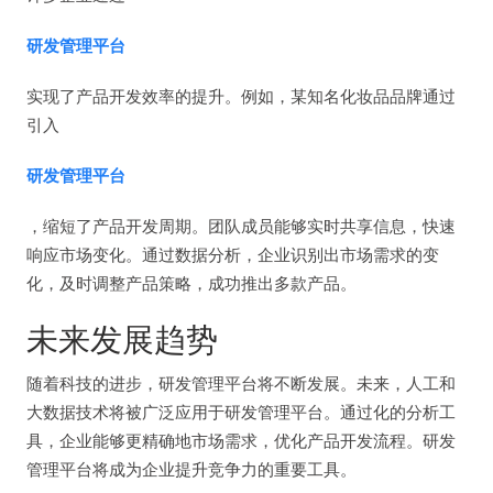
研发管理平台
实现了产品开发效率的提升。例如，某知名化妆品品牌通过
引入
研发管理平台
，缩短了产品开发周期。团队成员能够实时共享信息，快速
响应市场变化。通过数据分析，企业识别出市场需求的变
化，及时调整产品策略，成功推出多款产品。
未来发展趋势
随着科技的进步，研发管理平台将不断发展。未来，人工和
大数据技术将被广泛应用于研发管理平台。通过化的分析工
具，企业能够更精确地市场需求，优化产品开发流程。研发
管理平台将成为企业提升竞争力的重要工具。