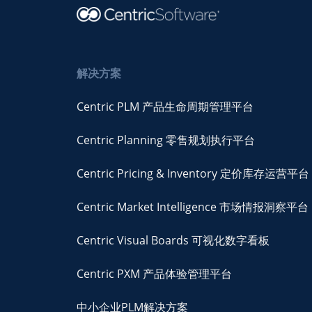
解决方案
Centric PLM 产品生命周期管理平台
Centric Planning 零售规划执行平台
Centric Pricing & Inventory 定价库存运营平台
Centric Market Intelligence 市场情报洞察平台
Centric Visual Boards 可视化数字看板
Centric PXM 产品体验管理平台
中小企业PLM解决方案