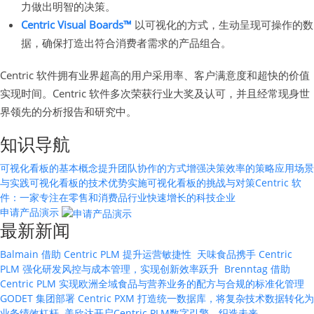
力做出明智的决策。
Centric Visual Boards™
以可视化的方式，生动呈现可操作的数
据，确保打造出符合消费者需求的产品组合。
Centric 软件拥有业界超高的用户采用率、客户满意度和超快的价值
实现时间。Centric 软件多次荣获行业大奖及认可，并且经常现身世
界领先的分析报告和研究中。
知识导航
可视化看板的基本概念
提升团队协作的方式
增强决策效率的策略
应用场景
与实践
可视化看板的技术优势
实施可视化看板的挑战与对策
Centric 软
件：一家专注在零售和消费品行业快速增长的科技企业
申请产品演示
最新新闻
Balmain 借助 Centric PLM 提升运营敏捷性
天味食品携手 Centric
PLM 强化研发风控与成本管理，实现创新效率跃升
Brenntag 借助
Centric PLM 实现欧洲全域食品与营养业务的配方与合规的标准化管理
GODET 集团部署 Centric PXM 打造统一数据库，将复杂技术数据转化为
业务绩效杠杆
美欣达开启Centric PLM数字引擎，织造未来