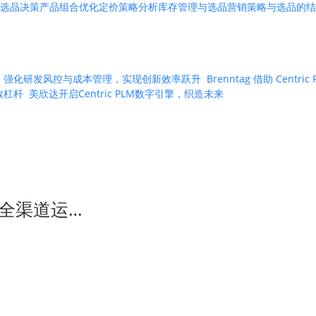
选品决策
产品组合优化
定价策略分析
库存管理与选品
营销策略与选品的结
 PLM 强化研发风控与成本管理，实现创新效率跃升
Brenntag 借助 Ce
绩效杠杆
美欣达开启Centric PLM数字引擎，织造未来
全渠道运…