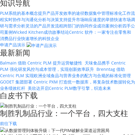
知识导航
PLM系统的基本概念
提升产品开发效率的途径
数据集中管理
标准化工作流
程
实时协作与沟通
化分析与决策支持
提升市场响应速度的举措
快速市场调
研与需求分析
灵活的产品开发流程
跨部门的协同作业
成功案例分析
四手公
司案例
Wicked Kitchen成功故事
结论
Centric 软件：一家专注在零售和
消费品行业快速增长的科技企业
申请产品演示
最新新闻
Balmain 借助 Centric PLM 提升运营敏捷性
天味食品携手 Centric
PLM 强化研发风控与成本管理，实现创新效率跃升
Brenntag 借助
Centric PLM 实现欧洲全域食品与营养业务的配方与合规的标准化管理
GODET 集团部署 Centric PXM 打造统一数据库，将复杂技术数据转化为
业务绩效杠杆
美欣达开启Centric PLM数字引擎，织造未来
白皮书下载
制胜乳制品行业：一个平台，四大支柱
前往下载