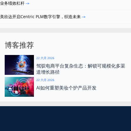
业务绩效杠杆
美欣达开启Centric PLM数字引擎，织造未来
博客推荐
22 六月 2026
驾驭电商平台复杂生态：解锁可规模化多渠
道增长路径
22 六月 2026
AI如何重塑美妆个护产品开发