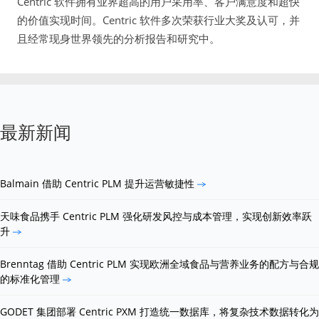
Centric 软件拥有业界超高的用户采用率、客户满意度和超快
的价值实现时间。Centric 软件多次荣获行业大奖及认可，并
且经常现身世界领先的分析报告和研究中。
最新新闻
Balmain 借助 Centric PLM 提升运营敏捷性
天味食品携手 Centric PLM 强化研发风控与成本管理，实现创新效率跃
升
Brenntag 借助 Centric PLM 实现欧洲全域食品与营养业务的配方与合规
的标准化管理
GODET 集团部署 Centric PXM 打造统一数据库，将复杂技术数据转化为