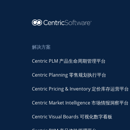
解决方案
Centric PLM 产品生命周期管理平台
Centric Planning 零售规划执行平台
Centric Pricing & Inventory 定价库存运营平台
Centric Market Intelligence 市场情报洞察平台
Centric Visual Boards 可视化数字看板