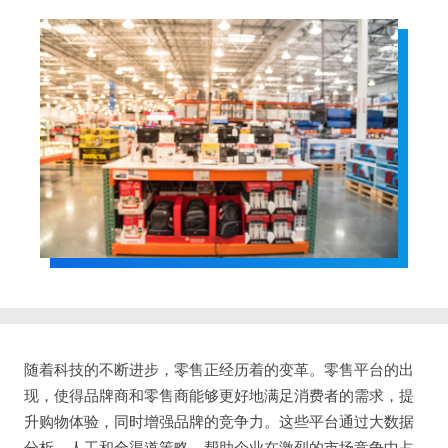
随着科技的不断进步，零售正经历着的变革。零售平台的出
现，使得品牌商和零售商能够更好地满足消费者的需求，提
升购物体验，同时增强品牌的竞争力。这些平台通过大数据
分析、人工和全渠道策略，帮助企业在激烈的市场竞争中占