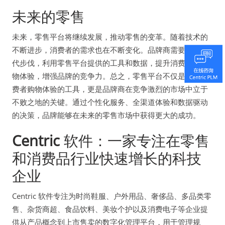
未来的零售
未来，零售平台将继续发展，推动零售的变革。随着技术的
不断进步，消费者的需求也在不断变化。品牌商需要紧跟时
代步伐，利用零售平台提供的工具和数据，提升消费者的购
物体验，增强品牌的竞争力。总之，零售平台不仅是提升消
费者购物体验的工具，更是品牌商在竞争激烈的市场中立于
不败之地的关键。通过个性化服务、全渠道体验和数据驱动
的决策，品牌能够在未来的零售市场中获得更大的成功。
Centric
软件：一家专注在零售
和消费品行业快速增长的科技
企业
Centric 软件专注为时尚鞋服、户外用品、奢侈品、多品类零
售、杂货商超、食品饮料、美妆个护以及消费电子等企业提
供从产品概念到上市售卖的数字化管理平台，用于管理规