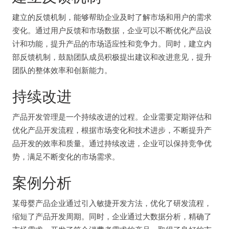
建立的反馈机制，能够帮助企业及时了解市场和用户的需求
变化。通过用户反馈和市场数据，企业可以不断优化产品设
计和功能，提升产品的市场适应性和竞争力。同时，建立内
部反馈机制，鼓励团队成员积极提出建议和改进意见，提升
团队的整体效率和创新能力。
持续改进
产品开发管理是一个持续改进的过程。企业需要定期评估和
优化产品开发流程，根据市场变化和技术进步，不断提升产
品开发的效率和质量。通过持续改进，企业可以保持竞争优
势，满足不断变化的市场需求。
案例分析
某母婴产品企业通过引入敏捷开发方法，优化了研发流程，
缩短了产品开发周期。同时，企业通过大数据分析，精确了