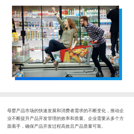
母婴产品市场的快速发展和消费者需求的不断变化，推动企
业不断提升产品开发管理的效率和质量。企业需要从多个方
面着手，确保产品开发过程高效且产品质量可靠。