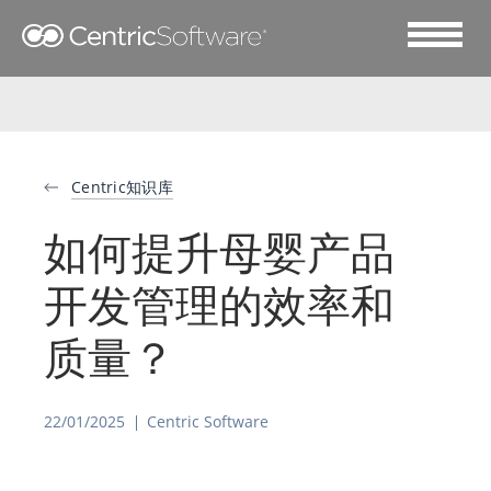
Centric知识库
如何提升母婴产品
开发管理的效率和
质量？
22/01/2025
Centric Software