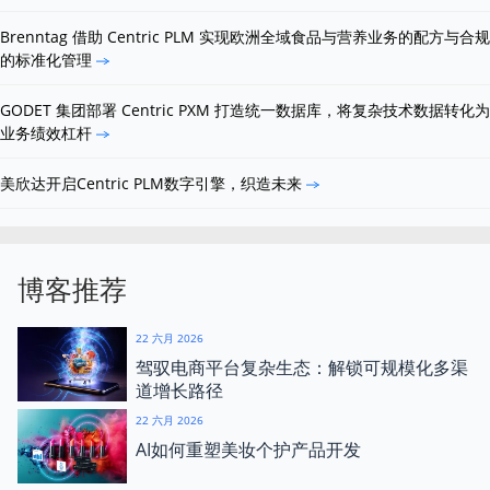
Brenntag 借助 Centric PLM 实现欧洲全域食品与营养业务的配方与合规
的标准化管理
GODET 集团部署 Centric PXM 打造统一数据库，将复杂技术数据转化为
业务绩效杠杆
美欣达开启Centric PLM数字引擎，织造未来
博客推荐
22 六月 2026
驾驭电商平台复杂生态：解锁可规模化多渠
道增长路径
22 六月 2026
AI如何重塑美妆个护产品开发