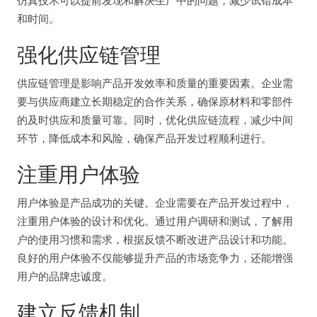
和时间。
强化供应链管理
供应链管理是影响产品开发效率和质量的重要因素。企业需
要与供应商建立长期稳定的合作关系，确保原材料和零部件
的及时供应和质量可靠。同时，优化供应链流程，减少中间
环节，降低成本和风险，确保产品开发过程顺利进行。
注重用户体验
用户体验是产品成功的关键。企业需要在产品开发过程中，
注重用户体验的设计和优化。通过用户调研和测试，了解用
户的使用习惯和需求，根据反馈不断改进产品设计和功能。
良好的用户体验不仅能够提升产品的市场竞争力，还能增强
用户的品牌忠诚度。
建立反馈机制