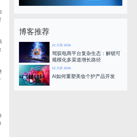
包
程
博客推荐
局
22 六月 2026
数
驾驭电商平台复杂生态：解锁可
规模化多渠道增长路径
22 六月 2026
整
AI如何重塑美妆个护产品开发
计
角
加