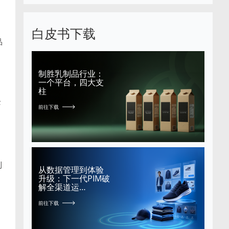
白皮书下载
品
制胜乳制品行业：
一个平台，四大支
柱
企
前往下载
利
从数据管理到体验
升级：下一代PIM破
解全渠道运…
前往下载