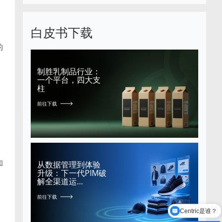
白皮书下载
的
制胜乳制品行业：
一个平台，四大支
柱
前往下载
和
从数据管理到体验
升级：下一代PIM破
解全渠道运…
前往下载
。
Centric是谁？
有哪些功能模块？