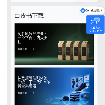
Centric是谁？
白皮书下载
进
制胜乳制品行业：
一个平台，四大支
柱
系
生
前往下载
效
其
从数据管理到体验
升级：下一代PIM破
解全渠道运…
前往下载