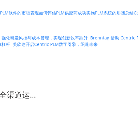
PLM软件的市场表现
如何评估PLM供应商
成功实施PLM系统的步骤
总结
C
 PLM 强化研发风控与成本管理，实现创新效率跃升
Brenntag 借助 Ce
绩效杠杆
美欣达开启Centric PLM数字引擎，织造未来
全渠道运…