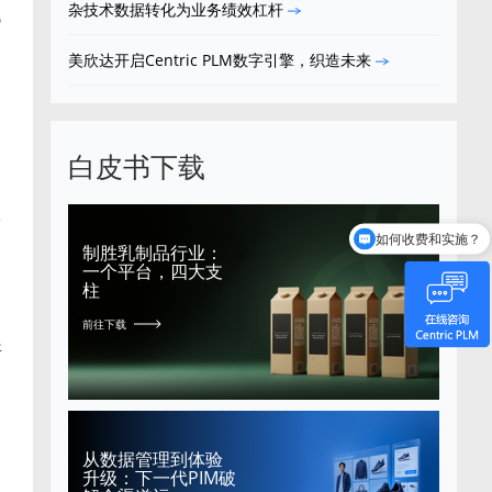
杂技术数据转化为业务绩效杠杆
低
美欣达开启Centric PLM数字引擎，织造未来
目
白皮书下载
设
如何收费和实施？
制胜乳制品行业：
一个平台，四大支
柱
前往下载
开
不
从数据管理到体验
升级：下一代PIM破