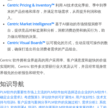
Centric Pricing & Inventory™
利用 AI技术优化季前、季中到季
末的产品价格和库存，并满足市场需求，从而提升利润和收
入。
Centric Market Intelligence™
基于AI驱动的市场情报洞察平
台，提供竞品对标监测和分析，洞察消费趋势和购买行为，助
力做出明智的决策。
Centric Visual Boards™
以可视化的方式，生动呈现可操作的数
据，确保打造出符合消费者需求的产品组合。
Centric 软件拥有业界超高的用户采用率、客户满意度和超快的价值
实现时间。Centric 软件多次荣获行业大奖及认可，并且经常现身世
界领先的分析报告和研究中。
知识导航
PLM软件的重要性
市场上主流的PLM软件
如何选择适合企业的PLM软件
1.
确定企业需求
2. 考虑预算
3. 评估软件的可扩展性
4. 用户友好性
5. 技术支
持与培训
6. 客户反馈与案例分享
PLM软件的实施过程
1. 需求分析
2. 系统
设计
3. 软件部署
4. 培训
5. 维护与更新
PLM软件的未来发展趋势
1. 人工的