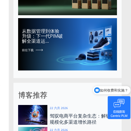
从数据管理到体验
升级：下一代PIM破
解全渠道运…
前往下载
如何收费和实施？
管
Centric是谁？
博客推荐
22 六月 2026
驾驭电商平台复杂生态：解锁可
规模化多渠道增长路径
22 六月 2026