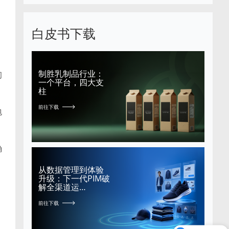
白皮书下载
制胜乳制品行业：
问
一个平台，四大支
柱
前往下载
包
确
从数据管理到体验
升级：下一代PIM破
解全渠道运…
前往下载