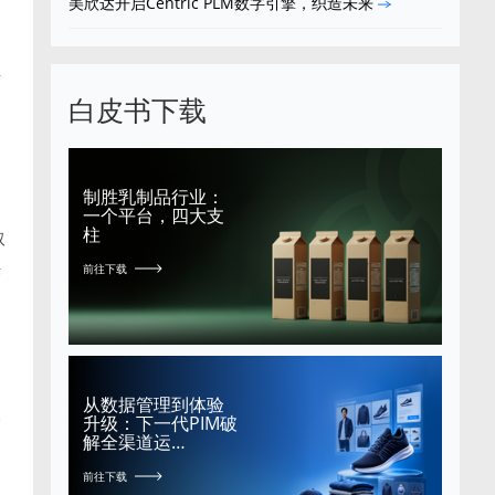
美欣达开启Centric PLM数字引擎，织造未来
市
白皮书下载
制胜乳制品行业：
一个平台，四大支
柱
取
供
前往下载
从数据管理到体验
升级：下一代PIM破
管
解全渠道运…
前往下载
，