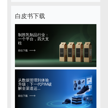
白皮书下载
制胜乳制品行业：
一个平台，四大支
柱
前往下载
从数据管理到体验
升级：下一代PIM破
解全渠道运…
前往下载