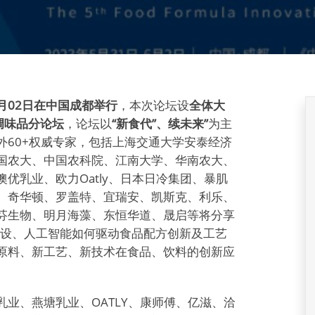
6月02日在中国成都举行
，本次论坛设
全体大
调味品分论坛
，论坛以
“新食代”、续未来”
为主
外60+权威专家，包括上海交通大学安泰经济
国农大、中国农科院、江南大学、华南农大、
优乳业、欧力Oatly、日本日冷集团、暴肌
、奇华顿、罗盖特、宜瑞安、凯斯克、利乐、
芬生物、明月海藻、东恒华道、晟启等将分享
建设、人工智能如何驱动食品配方创新及工艺
原料、新工艺、新技术在食品、饮料的创新应
业、燕塘乳业、OATLY、康师傅、亿滋、洽