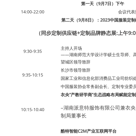
第一天（9月7日）下午
14:00-22:00
会议代表
第二天（9月8日）：2023中国服装定
（同步定制供应链+定制品牌静态展:上午9:00-
主持人开场
9:30-9:35
——湖南师范大学设计学硕士生导师、
望城区领导致辞
长沙市领导致辞
9:35-10:15
国家工业和信息化部消费品工业司纺织
中国服装协会常务副会长、定制专业委
衣央“产教研学商”生态战略布局赋能定
–湖南派意特服饰有限公司兼衣
10:15-10:40
制局董事长
酷特智能C2M产业互联网平台